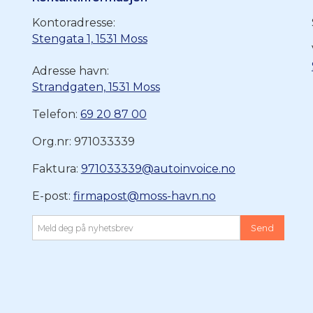
Kontoradresse:
Stengata 1, 1531 Moss
Adresse havn:
Strandgaten, 1531 Moss
Telefon:
69 20 87 00
Org.nr: 971033339
Faktura:
971033339@autoinvoice.no
E-post:
firmapost@moss-havn.no