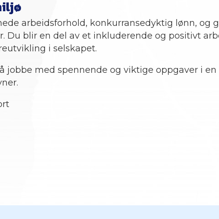
iljø
dnede arbeidsforhold, konkurransedyktig lønn, og 
. Du blir en del av et inkluderende og positivt arb
eutvikling i selskapet.
il å jobbe med spennende og viktige oppgaver i e
ner.
rt