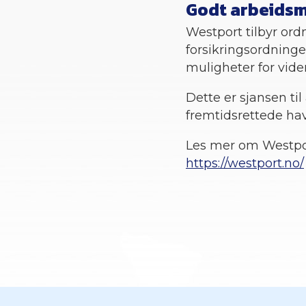
Godt arbeidsm
Westport tilbyr or
forsikringsordninger
muligheter for vider
Dette er sjansen t
fremtidsrettede hav
Les mer om Westpo
https://westport.no/