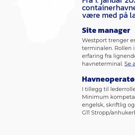
containerhavnen
være med på la
Site manager
Westport trenger e
terminalen. Rollen i
erfaring fra lignend
havneterminal.
Se 
Havneoperatø
I tillegg til lederr
Minimum kompetans
engelsk, skriftlig 
G11 Stropp/anhukerk