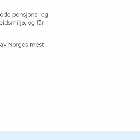
gode pensjons- og
eidsmiljø, og får
n av Norges mest