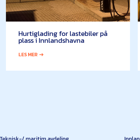
Hurtiglading for lastebiler på
plass i Innlandshavna
LES MER
Teknisk-/ maritim avdeling
Innla