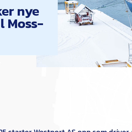
ker nye
l Moss-
025 starter Westport AS opp som driver