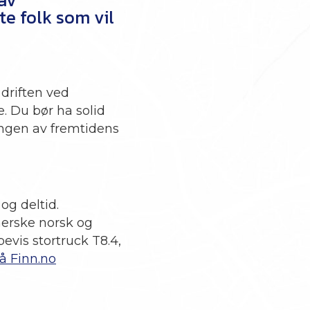
te folk som vil
driften ved
e. Du bør ha solid
lingen av fremtidens
og deltid.
erske norsk og
evis stortruck T8.4,
å Finn.no