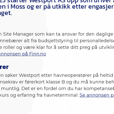
 i Moss og er på utkikk etter engasjer
get.
n Site Manager som kan ta ansvar for den daglige 
nnebærer alt fra budsjettstyring til personalledels
e roller og være klar for å sette ditt preg på utvik
annonsen på Finn.no
rer
ollen søker Westport etter havneoperatører på heltid 
ekrav er førerkort klasse B og du må kunne beh
og muntlig. Det er en fordel om du har kompetanseb
urs og erfaring fra havneterminal.
Se annonsen p