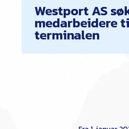
Westport AS sø
medarbeidere ti
terminalen
Fra 1. januar 2