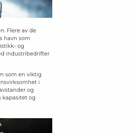
n. Flere av de
ss havn som
istikk- og
 industribedrifter
em som en viktig
jonsvirksomhet i
tavstander og
g kapasitet og