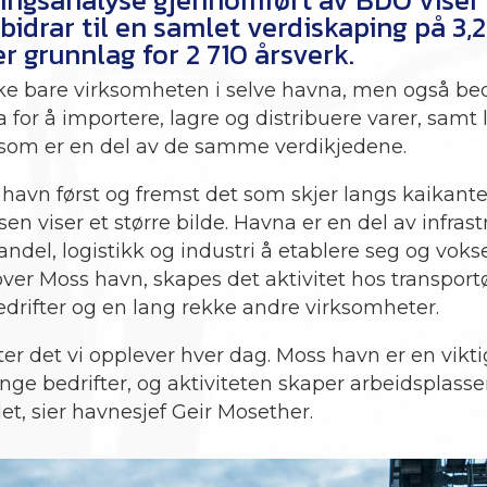
idrar til en samlet verdiskaping på 3,2
r grunnlag for 2 710 årsverk.
kke bare virksomheten i selve havna, men også be
for å importere, lagre og distribuere varer, samt
som er en del av de samme verdikjedene.
havn først og fremst det som skjer langs kaikante
en viser et større bilde. Havna er en del av infras
ndel, logistikk og industri å etablere seg og voks
er Moss havn, skapes det aktivitet hos transportør
bedrifter og en lang rekke andre virksomheter.
er det vi opplever hver dag. Moss havn er en vikti
nge bedrifter, og aktiviteten skaper arbeidsplasse
t, sier havnesjef Geir Mosether.