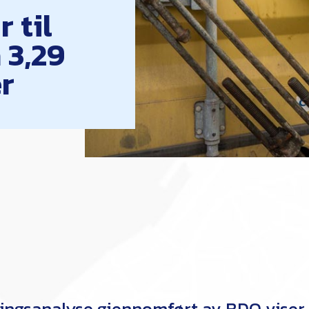
 til
 3,29
er
ningsanalyse gjennomført av BDO viser 