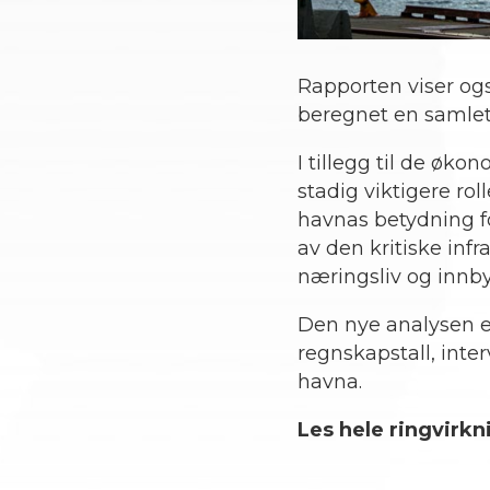
Rapporten viser også
beregnet en samlet 
I tillegg til de øk
stadig viktigere ro
havnas betydning f
av den kritiske inf
næringsliv og innb
Den nye analysen e
regnskapstall, inte
havna.
Les hele ringvirk