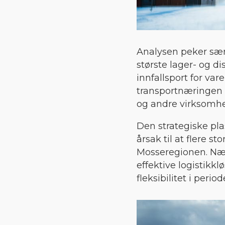
Analysen peker sær
største lager- og 
innfallsport for va
transportnæringen 
og andre virksomhet
Den strategiske pla
årsak til at flere s
Mosseregionen. Nærh
effektive logistikk
fleksibilitet i peri