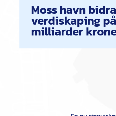
Moss havn bidrar
verdiskaping på
milliarder kron
En ny ringvirk