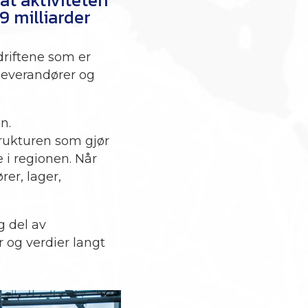
9 milliarder
driftene som er
 leverandører og
n.
trukturen som gjør
e i regionen. Når
er, lager,
g del av
r og verdier langt