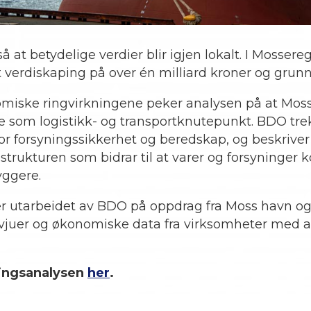
 at betydelige verdier blir igjen lokalt. I Mossere
verdiskaping på over én milliard kroner og grunnl
onomiske ringvirkningene peker analysen på at Moss
lle som logistikk- og transportknutepunkt. BDO tr
or forsyningssikkerhet og beredskap, og beskrive
rastrukturen som bidrar til at varer og forsyninger
yggere.
r utarbeidet av BDO på oppdrag fra Moss havn o
rvjuer og økonomiske data fra virksomheter med akt
ningsanalysen
her
.