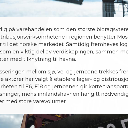
lig på varehandelen som den største bidragsytere
distribusjonsvirksomhetene i regionen benytter Mo
rer til det norske markedet. Samtidig fremheves log
som en viktig del av verdiskapingen, sammen med
er med tilknytning til havna.
sseringen mellom sjø, vei og jernbane trekkes fr
tore aktører har valgt å etablere lager- og distribus
eten til E6, E18 og jernbanen gir korte transpor
løsninger, mens innlandshavnen har gitt nødvendi
oder med store varevolumer.