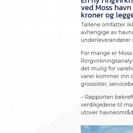
ved Moss havn b
kroner og legge
Tallene omfatter i
avhengige av havna 
underleverandører 
For mange er Moss 
Ringvirkningsanalys
det mulig for vareha
varer kommer inn ov
grossister, service
– Rapporten bekreft
verdikjedene til ma
utover havneområde