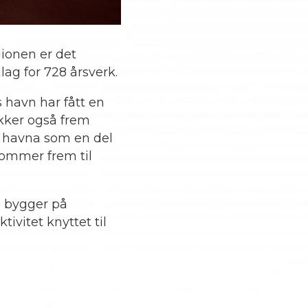
gionen er det
ag for 728 årsverk.
 havn har fått en
ekker også frem
r havna som en del
 kommer frem til
g bygger på
ivitet knyttet til