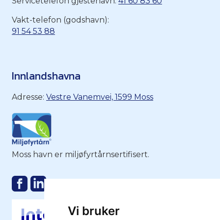
Servicetelefon gjestehavn:
41 60 83 60
Vakt-telefon (godshavn):
91 54 53 88
Innlandshavna
Adresse:
Vestre Vanemvei, 1599 Moss
Moss havn er miljøfyrtårnsertifisert.
Vi bruker