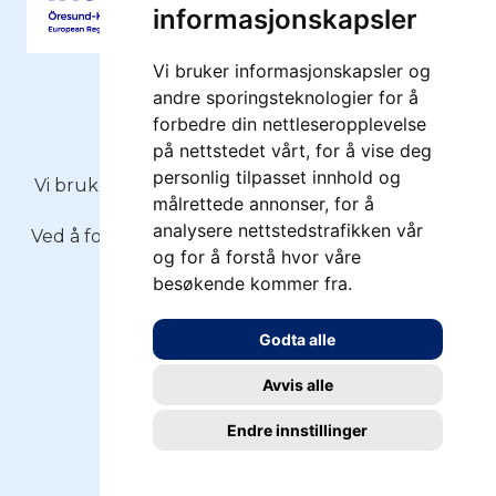
informasjonskapsler
Vi bruker informasjonskapsler og
andre sporingsteknologier for å
forbedre din nettleseropplevelse
på nettstedet vårt, for å vise deg
Copyright 2026 - Moss Havn KF
personlig tilpasset innhold og
Vi bruker
informasjonskapsler
(cookies) på moss-
målrettede annonser, for å
havn.no
analysere nettstedstrafikken vår
Ved å fortsette å bruke siden, forutsetter vi at du
og for å forstå hvor våre
samtykker.
besøkende kommer fra.
Personvernserklæring
Godta alle
Oppdater cookies
Avvis alle
Endre innstillinger