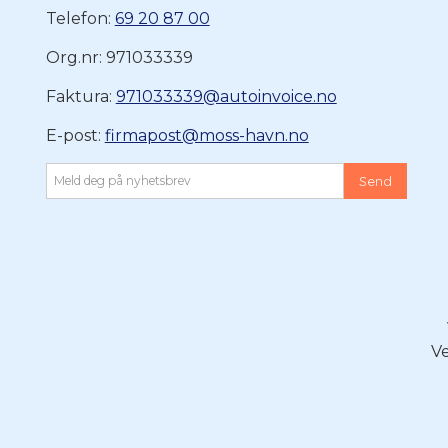
Telefon:
69 20 87 00
Org.nr: 971033339
Faktura:
971033339@autoinvoice.no
E-post:
firmapost@moss-havn.no
Ve