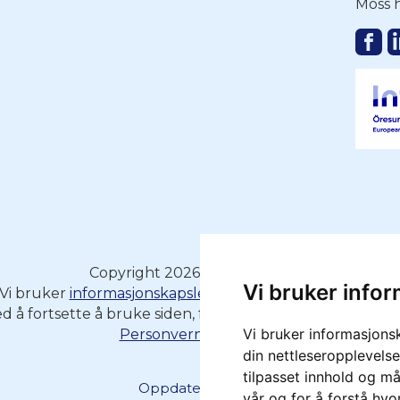
Moss h
Copyright 2026 - Moss Havn KF
Vi bruker info
Vi bruker
informasjonskapsler
(cookies) på moss-havn.n
d å fortsette å bruke siden, forutsetter vi at du samtykk
Vi bruker informasjons
Personvernserklæring
din nettleseropplevelse
tilpasset innhold og må
Oppdater cookies
vår og for å forstå hv