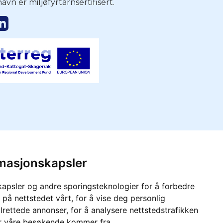
avn er miljøfyrtårnsertifisert.
rmasjonskapsler
o
er.
kapsler og andre sporingsteknologier for å forbedre
 på nettstedet vårt, for å vise deg personlig
lrettede annonser, for å analysere nettstedstrafikken
or våre besøkende kommer fra.