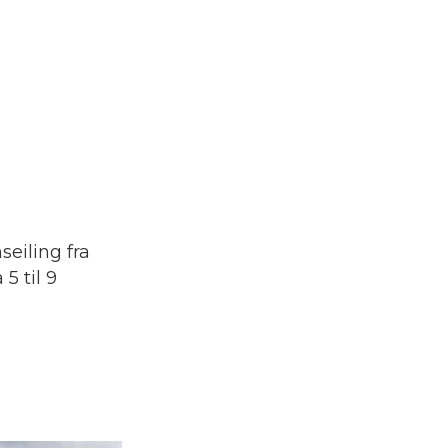
eiling fra
5 til 9