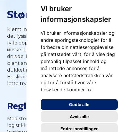
Vi bruker
Større plass
informasjonskapsler
Klemt inne mellom ferge og jernbane var det var
Vi bruker informasjonskapsler og
det fysisk umulig å utvide Moss havn annet enn å
andre sporingsteknologier for å
fylle opp utover mot sjøen. Dette var ikke
forbedre din nettleseropplevelse
ønskelig, hverken fra havn, kommune eller stat
på nettstedet vårt, for å vise deg
sin side. Etter å ha blitt inspirert av modeller fra
personlig tilpasset innhold og
blant andre innlandshavna i Västerås i Sverige,
målrettede annonser, for å
dukket ideen om å bygge en innlandshavn opp.
analysere nettstedstrafikken vår
En slik innlandshavn var det som skulle til for å
og for å forstå hvor våre
lette trykket på havna.
besøkende kommer fra.
Region i vekst
Godta alle
Avvis alle
Med stor byggeaktivitet av lager- og
logistikkvirksomheter i både, Rygge, Moss og
Endre innstillinger