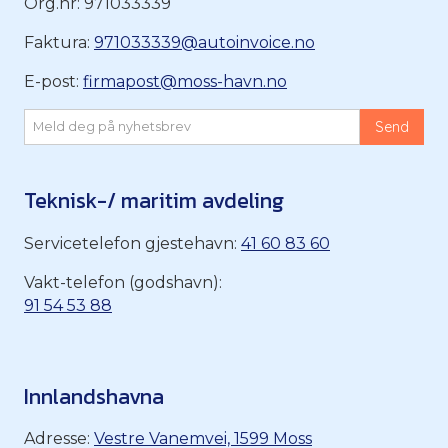
Org.nr: 971033339
Faktura:
971033339@autoinvoice.no
E-post:
firmapost@moss-havn.no
Teknisk-/ maritim avdeling
Servicetelefon gjestehavn:
41 60 83 60
Vakt-telefon (godshavn):
91 54 53 88
Innlandshavna
Adresse:
Vestre Vanemvei, 1599 Moss