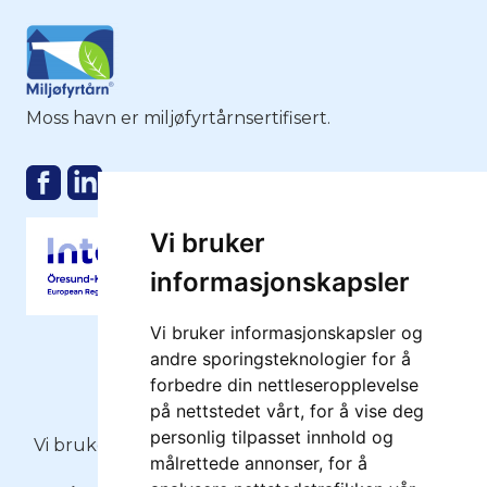
Moss havn er miljøfyrtårnsertifisert.
Vi bruker
informasjonskapsler
Vi bruker informasjonskapsler og
andre sporingsteknologier for å
forbedre din nettleseropplevelse
på nettstedet vårt, for å vise deg
Copyright 2026 - Moss Havn KF
personlig tilpasset innhold og
Vi bruker
informasjonskapsler
(cookies) på moss-
målrettede annonser, for å
havn.no