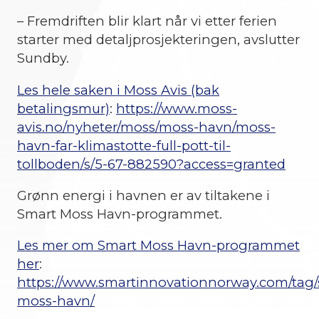
– Fremdriften blir klart når vi etter ferien
starter med detaljprosjekteringen, avslutter
Sundby.
Les hele saken i Moss Avis (bak
betalingsmur)
:
https://www.moss-
avis.no/nyheter/moss/moss-havn/moss-
havn-far-klimastotte-full-pott-til-
tollboden/s/5-67-882590?access=granted
Grønn energi i havnen er av tiltakene i
Smart Moss Havn-programmet.
Les mer om Smart Moss Havn-programmet
her
:
https://www.smartinnovationnorway.com/tag/
moss-havn/