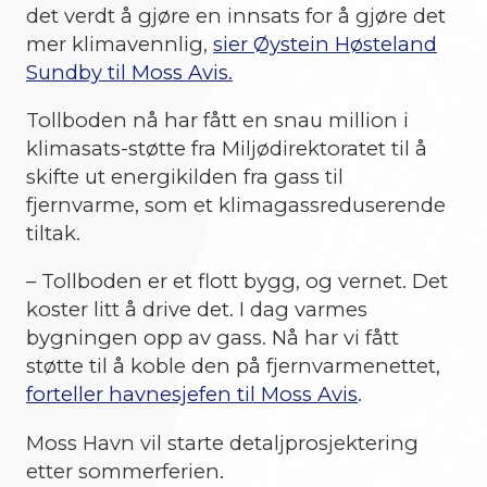
det verdt å gjøre en innsats for å gjøre det
mer klimavennlig,
sier Øystein Høsteland
Sundby til Moss Avis.
Tollboden nå har fått en snau million i
klimasats-støtte fra Miljødirektoratet til å
skifte ut energikilden fra gass til
fjernvarme, som et klimagassreduserende
tiltak.
– Tollboden er et flott bygg, og vernet. Det
koster litt å drive det. I dag varmes
bygningen opp av gass. Nå har vi fått
støtte til å koble den på fjernvarmenettet,
forteller havnesjefen til Moss Avis
.
Moss Havn vil starte detaljprosjektering
etter sommerferien.