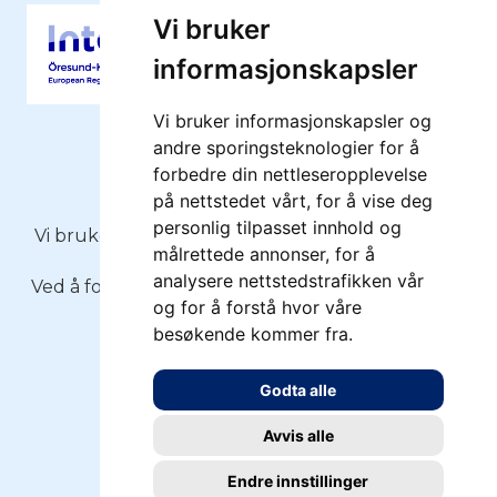
Vi bruker
informasjonskapsler
Vi bruker informasjonskapsler og
andre sporingsteknologier for å
forbedre din nettleseropplevelse
på nettstedet vårt, for å vise deg
Copyright 2026 - Moss Havn KF
personlig tilpasset innhold og
Vi bruker
informasjonskapsler
(cookies) på moss-
målrettede annonser, for å
havn.no
analysere nettstedstrafikken vår
Ved å fortsette å bruke siden, forutsetter vi at du
og for å forstå hvor våre
samtykker.
besøkende kommer fra.
Personvernserklæring
Godta alle
Oppdater cookies
Avvis alle
Endre innstillinger