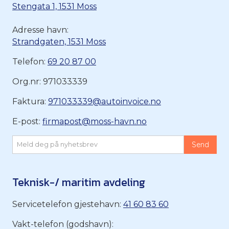
Stengata 1, 1531 Moss
Adresse havn:
Strandgaten, 1531 Moss
Telefon:
69 20 87 00
Org.nr: 971033339
Faktura:
971033339@autoinvoice.no
E-post:
firmapost@moss-havn.no
Teknisk-/ maritim avdeling
Servicetelefon gjestehavn:
41 60 83 60
Vakt-telefon (godshavn):