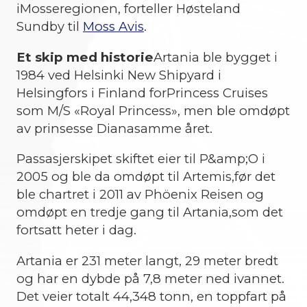
iMosseregionen, forteller Høsteland
Sundby til
Moss Avis
.
Et skip med historie
Artania ble bygget i
1984 ved Helsinki New Shipyard i
Helsingfors i Finland forPrincess Cruises
som M/S «Royal Princess», men ble omdøpt
av prinsesse Dianasamme året.
Passasjerskipet skiftet eier til P&amp;O i
2005 og ble da omdøpt til Artemis,før det
ble chartret i 2011 av Phöenix Reisen og
omdøpt en tredje gang til Artania,som det
fortsatt heter i dag.
Artania er 231 meter langt, 29 meter bredt
og har en dybde på 7,8 meter ned ivannet.
Det veier totalt 44,348 tonn, en toppfart på