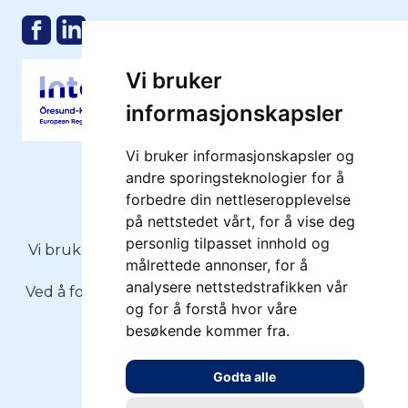
Vi bruker
informasjonskapsler
Vi bruker informasjonskapsler og
andre sporingsteknologier for å
forbedre din nettleseropplevelse
på nettstedet vårt, for å vise deg
Copyright 2026 - Moss Havn KF
personlig tilpasset innhold og
Vi bruker
informasjonskapsler
(cookies) på moss-
målrettede annonser, for å
havn.no
analysere nettstedstrafikken vår
Ved å fortsette å bruke siden, forutsetter vi at du
og for å forstå hvor våre
samtykker.
besøkende kommer fra.
Personvernserklæring
Godta alle
Oppdater cookies