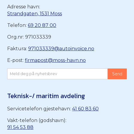
Adresse havn:
Strandgaten, 1531 Moss
Telefon:
69 20 87 00
Org.nr: 971033339
Faktura:
971033339@autoinvoice.no
E-post:
firmapost@moss-havn.no
Teknisk-/ maritim avdeling
Servicetelefon gjestehavn:
41 60 83 60
Vakt-telefon (godshavn):
91 54 53 88